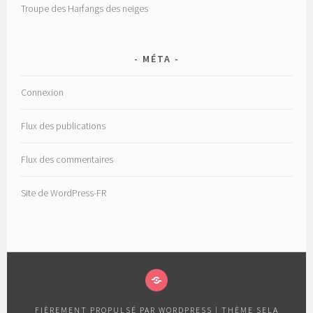
Troupe des Harfangs des neiges
MÉTA
Connexion
Flux des publications
Flux des commentaires
Site de WordPress-FR
SCOUTS-
10E-
FIÈREMENT PROPULSÉ PAR WORDPRESS
|
THÈME SELA