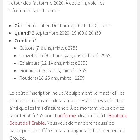
retour dès l’automne 2020! À cette fin, voici les
informations pertinentes:
Où
? Centre Julien-Ducharme, 1671 ch. Duplessis
Quand
? 2 septembre 2020, 19h00 à 20h30
Combien
?
Castors (7-8 ans, mixte): 275$
Louveteaux (9-11 ans, garçons ou filles): 295$
Éclaireurs (12-14 ans, mixte): 295$
Pionniers (15-17 ans, mixte): 135$
Routiers (18-25 ans, mixte): 125$
Le coût d’inscription inclut l’équipement, le matériel, les
camps, les repas lors des camps, des activités spéciales
ainsi que les frais d’assurance. À ce montant, vous devrez
rajouter 50 à 75$ pour l’
uniforme
, disponible à la
Boutique
Scout de l’Érable
. Nous vous demanderons aussi de
participer aux différentes campagnes de financement du
Groupe.