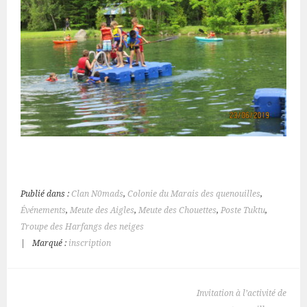
Publié dans :
Clan N0mads
,
Colonie du Marais des quenouilles
,
Événements
,
Meute des Aigles
,
Meute des Chouettes
,
Poste Tuktu
,
Troupe des Harfangs des neiges
|
Marqué :
inscription
NAVIGATION
Invitation à l’activité de